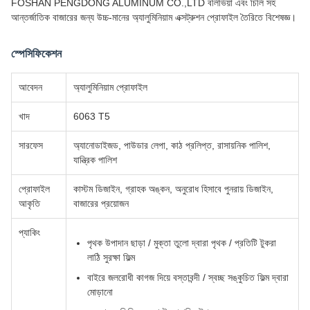
FOSHAN PENGDONG ALUMINUM CO.,LTD বলিভিয়া এবং চিলি সহ
আন্তর্জাতিক বাজারের জন্য উচ্চ-মানের অ্যালুমিনিয়াম এক্সট্রুশন প্রোফাইল তৈরিতে বিশেষজ্ঞ।
স্পেসিফিকেশন
আবেদন
অ্যালুমিনিয়াম প্রোফাইল
খাদ
6063 T5
সারফেস
অ্যানোডাইজড, পাউডার লেপা, কাঠ প্রলিপ্ত, রাসায়নিক পালিশ,
যান্ত্রিক পালিশ
প্রোফাইল
কাস্টম ডিজাইন, গ্রাহক অঙ্কন, অনুরোধ হিসাবে পুনরায় ডিজাইন,
আকৃতি
বাজারের প্রয়োজন
প্যাকিং
পৃথক উপাদান ছাড়া / মুক্তা তুলো দ্বারা পৃথক / প্রতিটি টুকরা
লাঠি সুরক্ষা ফিল্ম
বাইরে জলরোধী কাগজ দিয়ে বস্তাবন্দী / স্বচ্ছ সঙ্কুচিত ফিল্ম দ্বারা
মোড়ানো