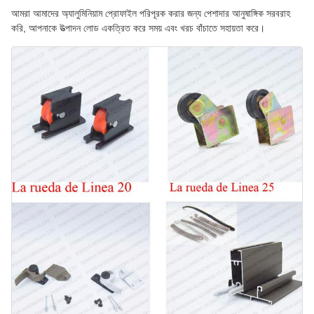
আমরা আমাদের অ্যালুমিনিয়াম প্রোফাইল পরিপূরক করার জন্য পেশাদার আনুষাঙ্গিক সরবরাহ
করি, আপনাকে উত্পাদন লোড একত্রিত করে সময় এবং খরচ বাঁচাতে সহায়তা করে।