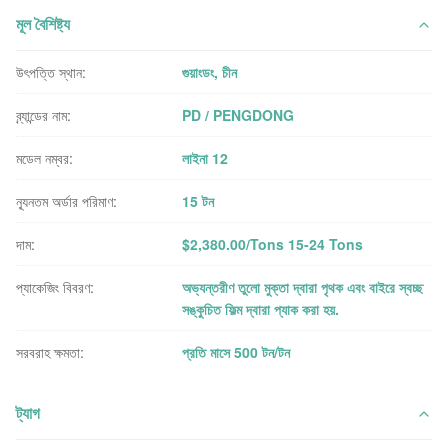
মূল বৈশিষ্ট্য
উৎপত্তি স্থান:
গুয়াংডং, চীন
ব্র্যান্ডের নাম:
PD / PENGDONG
মডেল নম্বর:
লাইনা 12
ন্যূনতম অর্ডার পরিমাণ:
15 টন
দাম:
$2,380.00/Tons 15-24 Tons
প্যাকেজিং বিবরণ:
অভ্যন্তরীণ তুলো মুক্তা দ্বারা পৃথক এবং বাইরে স্বচ্ছ
সঙ্কুচিত ফিল্ম দ্বারা প্যাক করা হয়.
সরবরাহ ক্ষমতা:
প্রতি মাসে 500 টন/টন
ট্যাগ