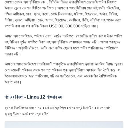
ফোশান পেংডং অ্যালুমিনিয়াম কো., লিমিটেড চীনের অ্যালুমিনিয়াম প্রোফাইলগুলির বিখ্যাত
উত্পাদন কেন্দ্র ফোশান সিটিতে অবস্থিত। আমাদের অ্যালুমিনিয়াম প্রোফাইলগুলি নাইজেরিয়া,
দক্ষিণ আফ্রিকা, ঘানা, সুদান, কঙ্গো, কোট ডিলভোয়ার, মরিশাস, ইজরায়েল, জর্ডান, লিবিয়া,
সিরিয়া, কুয়েত, অস্ট্রিয়া, পেরু, জাপান, ইকুয়েডর, কলম্বিয়া, চিলি, বলিভিয়া সহ অনেক দেশে
রপ্তানি করা হয় যার বার্ষিক বিক্রয় USD 00, 300,000 ছাড়িয়ে যায়।
আমরা অ্যানোডাইজড, পাউডার লেপা, কাঠের প্রলিপ্ত, রাসায়নিক পালিশ এবং যান্ত্রিক পালিশ
সহ বিভিন্ন পৃষ্ঠের সমাপ্তি বিকল্প সহ অ্যালুমিনিয়াম প্রোফাইল অফার করি। আমরা গ্রাহকের
নির্দিষ্টকরণ অনুযায়ী বাঁকানো, কাটিং এবং পাঞ্চিং হোলের মতো গভীর প্রক্রিয়াকরণ পরিষেবাও
প্রদান করি।
আমাদের অ্যানোডাইজেশন প্রক্রিয়াটি প্রাকৃতিক অ্যালুমিনিয়াম অ্যালয় অক্সাইড ফিল্মের তুলনায়
বেশ কয়েকটি মাইক্রন থেকে শত শত মাইক্রন পুরু অ্যালুমিনিয়াম অক্সাইড ফিল্ম তৈরি করে, যা
উল্লেখযোগ্যভাবে জারা প্রতিরোধ, পরিধান প্রতিরোধের, এবং আলংকারিক বৈশিষ্ট্যগুলিকে
উন্নত করে।
পণ্যের বিবরণ - Linea 12 শাওয়ার বক্স
ব্যাপক ইনস্টলেশন সমর্থন সহ ঝরনা বক্স অ্যাপ্লিকেশনের জন্য ডিজাইন করা পেশাদার
অ্যালুমিনিয়াম এক্সট্রুশন প্রোফাইল।