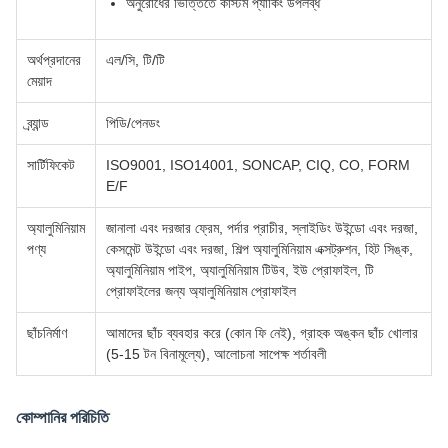
অনুরোধের ভিত্তিতে কাস্টম প্যাকিং উপলব্ধ
অর্থপ্রদানের
এল/সি, টি/টি
মেয়াদ
ব্র্যান্ড
পিডি/পেনডং
সার্টিফিকেট
ISO9001, ISO14001, SONCAP, CIQ, CO, FORM
E/F
অ্যালুমিনিয়াম
জানালা এবং দরজার ফ্রেম, পর্দার প্রাচীর, স্লাইডিং উইন্ডো এবং দরজা,
পণ্য
কেসমেন্ট উইন্ডো এবং দরজা, শিল্প অ্যালুমিনিয়াম এক্সট্রুশন, হিট সিঙ্ক,
অ্যালুমিনিয়াম পাইপ, অ্যালুমিনিয়াম টিউব, ইউ প্রোফাইল, টি
প্রোফাইলের জন্য অ্যালুমিনিয়াম প্রোফাইল
ছাঁচনির্মাণ
আমাদের ছাঁচ ব্যবহার করে (কোন ফি নেই), গ্রাহক অঙ্কন ছাঁচ খোলার
(5-15 টন বিনামূল্যে), আলোচনা সাপেক্ষ শর্তাবলী
কোম্পানির পরিচিতি