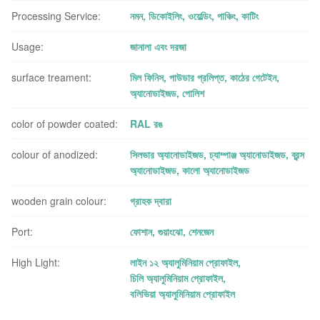
Processing Service:
নমন, ডিকোইলিং, ওয়েল্ডিং, পাঞ্চিং, কাটিং
Usage:
জানালা এবং দরজা
surface treament:
মিল ফিনিস, পাউডার প্রলিপ্ত, কাঠের গেটেইন,
অ্যানোডাইজড, পোলিশ
color of powder coated:
RAL রঙ
colour of anodized:
সিলভার অ্যানোডাইজড, চ্যাম্পাঞ্জ অ্যানোডাইজড, ব্রন্স
অ্যানোডাইজড, কালো অ্যানোডাইজড
wooden grain colour:
গ্রাহক দ্বারা
Port:
ফোশান, গুয়াংঝো, শেনজেন
High Light:
লাইন ১২ অ্যালুমিনিয়াম প্রোফাইল
,
চিলি অ্যালুমিনিয়াম প্রোফাইল
,
বলিভিয়া অ্যালুমিনিয়াম প্রোফাইল