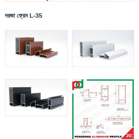
দরজা ফ্রেম L-35