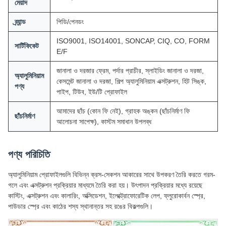
মেয়াদ
ব্র্যান্ড
পিডি/পেনডং
ISO9001, ISO14001, SONCAP, CIQ, CO, FORM
সার্টিফিকেট
E/F
জানালা ও দরজার ফ্রেম, পর্দার প্রাচীর, স্লাইডিং জানালা ও দরজা,
অ্যালুমিনিয়াম
কেসমেন্ট জানালা ও দরজা, শিল্প অ্যালুমিনিয়াম এক্সট্রুশন, হিট সিঙ্ক,
পণ্য
পাইপ, টিউব, ইউ/টি প্রোফাইল
আমাদের ছাঁচ (কোন ফি নেই), গ্রাহক অঙ্কন (ছাঁচনির্মাণ ফি
ছাঁচনির্মাণ
আলোচনা সাপেক্ষ), কাস্টম সমাধান উপলব্ধ
পণ্য পরিচিতি
অ্যালুমিনিয়াম প্রোফাইলগুলি বিভিন্ন ক্রস-সেকশন আকারের সাথে উপকরণ তৈরি করতে গরম-
গলে এবং এক্সট্রুশন প্রক্রিয়ার মাধ্যমে তৈরি করা হয়। উৎপাদন প্রক্রিয়ার মধ্যে রয়েছে
কাস্টিং, এক্সট্রুশন এবং কালারিং, অক্সিডেশন, ইলেক্ট্রোফোরেটিক লেপ, ফ্লুরোকার্বন স্প্রে,
পাউডার স্প্রে এবং কাঠের শস্য স্থানান্তর সহ রঙের বিকল্পগুলি।