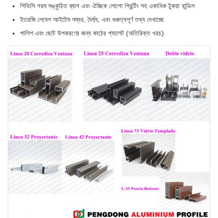
পিভিসি গরম সঙ্কুচিত ব্যাগ এবং ঐচ্ছিক লোগো প্রিন্টিং সহ একাধিক টুকরা বান্ডিল
ইংরেজি লেবেল আইটেম নম্বর, দৈর্ঘ্য, এবং গুরুত্বপূর্ণ তথ্য দেখাচ্ছে
পালিশ এবং ছোট উপকরণের জন্য কাঠের প্যালেট (অতিরিক্ত খরচ)