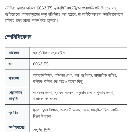
বলিভিয়া অ্যানোডাইজড 6063 T5 অ্যালুমিনিয়াম উইন্ডো প্রোফাইলগুলি উচ্চতর বায়ু
প্রতিরোধের পারফরম্যান্সের জন্য ইঞ্জিনিয়ার করা হয়েছে, যা আর্কিটেকচারাল অ্যাপ্লিকেশনের
চাহিদার জন্য তাদের আদর্শ করে তুলেছে।
স্পেসিফিকেশন
আবেদন
অ্যালুমিনিয়াম প্রোফাইল
খাদ
6063 T5
অ্যানোডাইজড, পাউডার লেপা, কাঠ প্রলিপ্ত, রাসায়নিক পালিশ,
সারফেস
যান্ত্রিক পালিশ এবং আরও অনেক কিছু
প্রোফাইল
আমাদের নকশা, গ্রাহক অঙ্কন, অনুরোধ হিসাবে পুনরায় নকশা,
আকৃতি
বাজারের প্রয়োজন
মুক্তা তুলো বিচ্ছেদ, জলরোধী কাগজ, স্বচ্ছ সঙ্কুচিত ফিল্ম, কাস্টম
প্যাকিং
বিকল্প উপলব্ধ
অর্থপ্রদানের
এল/সি, টি/টি