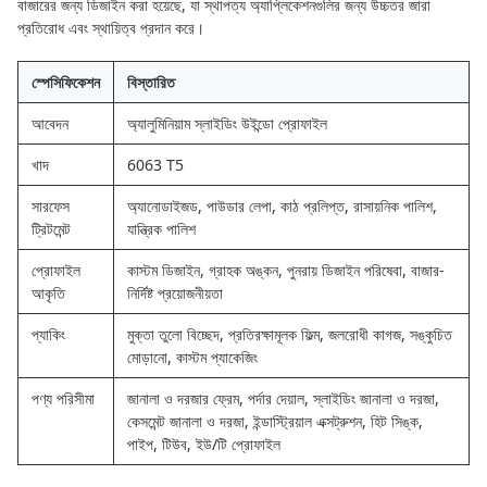
বাজারের জন্য ডিজাইন করা হয়েছে, যা স্থাপত্য অ্যাপ্লিকেশনগুলির জন্য উচ্চতর জারা
প্রতিরোধ এবং স্থায়িত্ব প্রদান করে।
স্পেসিফিকেশন
বিস্তারিত
আবেদন
অ্যালুমিনিয়াম স্লাইডিং উইন্ডো প্রোফাইল
খাদ
6063 T5
সারফেস
অ্যানোডাইজড, পাউডার লেপা, কাঠ প্রলিপ্ত, রাসায়নিক পালিশ,
ট্রিটমেন্ট
যান্ত্রিক পালিশ
প্রোফাইল
কাস্টম ডিজাইন, গ্রাহক অঙ্কন, পুনরায় ডিজাইন পরিষেবা, বাজার-
আকৃতি
নির্দিষ্ট প্রয়োজনীয়তা
প্যাকিং
মুক্তা তুলো বিচ্ছেদ, প্রতিরক্ষামূলক ফিল্ম, জলরোধী কাগজ, সঙ্কুচিত
মোড়ানো, কাস্টম প্যাকেজিং
পণ্য পরিসীমা
জানালা ও দরজার ফ্রেম, পর্দার দেয়াল, স্লাইডিং জানালা ও দরজা,
কেসমেন্ট জানালা ও দরজা, ইন্ডাস্ট্রিয়াল এক্সট্রুশন, হিট সিঙ্ক,
পাইপ, টিউব, ইউ/টি প্রোফাইল