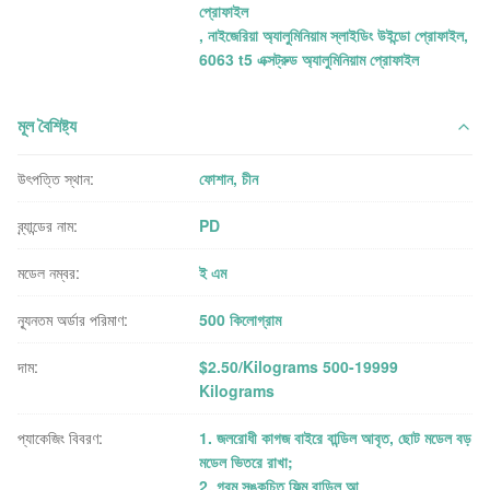
প্রোফাইল
,
নাইজেরিয়া অ্যালুমিনিয়াম স্লাইডিং উইন্ডো প্রোফাইল
,
6063 t5 এক্সট্রুড অ্যালুমিনিয়াম প্রোফাইল
মূল বৈশিষ্ট্য
উৎপত্তি স্থান:
ফোশান, চীন
ব্র্যান্ডের নাম:
PD
মডেল নম্বর:
ই এম
ন্যূনতম অর্ডার পরিমাণ:
500 কিলোগ্রাম
দাম:
$2.50/Kilograms 500-19999
Kilograms
প্যাকেজিং বিবরণ:
1. জলরোধী কাগজ বাইরে বান্ডিল আবৃত, ছোট মডেল বড়
মডেল ভিতরে রাখা;
2. গরম সঙ্কুচিত ফিল্ম বান্ডিল আ