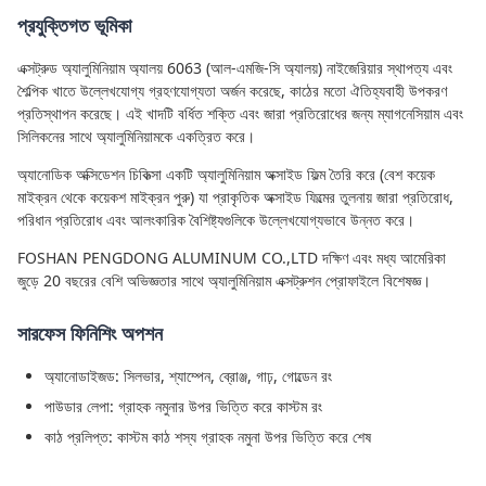
প্রযুক্তিগত ভূমিকা
এক্সট্রুড অ্যালুমিনিয়াম অ্যালয় 6063 (আল-এমজি-সি অ্যালয়) নাইজেরিয়ার স্থাপত্য এবং
শৈল্পিক খাতে উল্লেখযোগ্য গ্রহণযোগ্যতা অর্জন করেছে, কাঠের মতো ঐতিহ্যবাহী উপকরণ
প্রতিস্থাপন করেছে। এই খাদটি বর্ধিত শক্তি এবং জারা প্রতিরোধের জন্য ম্যাগনেসিয়াম এবং
সিলিকনের সাথে অ্যালুমিনিয়ামকে একত্রিত করে।
অ্যানোডিক অক্সিডেশন চিকিত্সা একটি অ্যালুমিনিয়াম অক্সাইড ফিল্ম তৈরি করে (বেশ কয়েক
মাইক্রন থেকে কয়েকশ মাইক্রন পুরু) যা প্রাকৃতিক অক্সাইড ফিল্মের তুলনায় জারা প্রতিরোধ,
পরিধান প্রতিরোধ এবং আলংকারিক বৈশিষ্ট্যগুলিকে উল্লেখযোগ্যভাবে উন্নত করে।
FOSHAN PENGDONG ALUMINUM CO.,LTD দক্ষিণ এবং মধ্য আমেরিকা
জুড়ে 20 বছরের বেশি অভিজ্ঞতার সাথে অ্যালুমিনিয়াম এক্সট্রুশন প্রোফাইলে বিশেষজ্ঞ।
সারফেস ফিনিশিং অপশন
অ্যানোডাইজড: সিলভার, শ্যাম্পেন, ব্রোঞ্জ, গাঢ়, গোল্ডেন রং
পাউডার লেপা: গ্রাহক নমুনার উপর ভিত্তি করে কাস্টম রং
কাঠ প্রলিপ্ত: কাস্টম কাঠ শস্য গ্রাহক নমুনা উপর ভিত্তি করে শেষ