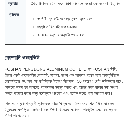
ব্যবহার
বিল্ডিং, উত্পাদন লাইন, সজ্জা, শিল্প, পরিবহন, দরজা এবং জানালা, ইত্যাদি
প্যাকেজ
প্রতিটি প্রোফাইলের জন্য মুক্তা তুলো ফেনা
সঙ্কুচিত ফিল্ম বহি সঙ্গে মোড়ানো
গ্রাহকের অনুরোধ অনুযায়ী প্যাক করা
কোম্পানি ওভারভিউ
FOSHAN PENGDONG ALUMINUM CO., LTD হল FOSHAN সিটি,
চীনের একটি নেতৃস্থানীয় কোম্পানি, জানালা, দরজা এবং আসবাবপত্রের জন্য অ্যালুমিনিয়াম
প্রোফাইলের উৎপাদন এবং বাণিজ্যিক বিতরণে বিশেষজ্ঞ। 30 বছরেরও বেশি অভিজ্ঞতার সাথে,
আমাদের লক্ষ্য হল আমাদের গ্রাহকদের সন্তুষ্ট করতে এবং তাদের সফল বাজার সমাধানগুলি
অর্জনে সহায়তা করার জন্য সর্বোত্তম পরিষেবা এবং সর্বোচ্চ মানের পণ্য সরবরাহ করা।
আমাদের পণ্য বিশ্বব্যাপী গ্রাহকদের কাছে বিক্রি হয়, বিশেষ করে পেরু, চিলি, বলিভিয়া,
ইকুয়েডর, কলম্বিয়া, মেক্সিকো, ডোমিনিকা, উরুগুয়ে, ব্রাজিল, আর্জেন্টিনা এবং অন্যান্য সহ
দক্ষিণ আমেরিকায়।