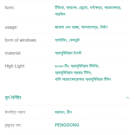
form:
টিউবো, ক্যানেল, রোন্ডো, বর্গক্ষেত্র, আয়তক্ষেত্র,
পারফিল
usage:
জানালা এবং দরজা, আসবাবপত্র, নির্মাণ
form of windows:
স্লাইডিং, কেসমেন্ট
material:
অ্যালুমিনিয়াম ইনগট
High Light:
৬০৬৩ টি৫ অ্যালুমিনিয়াম টিউবিং
,
অ্যালুমিনিয়াম স্কয়ার টিউব
,
খালি আয়তক্ষেত্রাকার অ্যালুমিনিয়াম টিউব
মূল বৈশিষ্ট্য
উৎপত্তি স্থান:
গুয়াংডং, চীন
ব্র্যান্ডের নাম:
PENGDONG