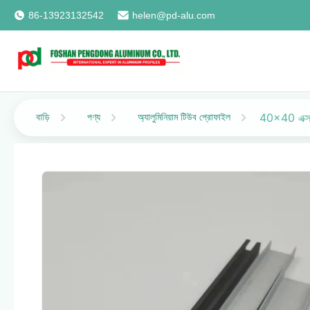
86-13923132542
helen@pd-alu.com
বাড়ি
পণ্য
অ্যালুমিনিয়াম টিউব প্রোফাইল
40x40 এক্সট্