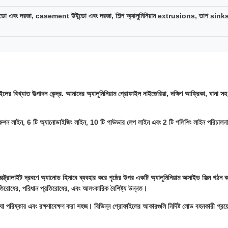
 উইন্ডো এবং দরজা, casement উইন্ডো এবং দরজা, শিল্প অ্যালুমিনিয়াম extrusions, তাপ sinks, 
বিখ্যাত উত্পাদন কেন্দ্র. আমাদের অ্যালুমিনিয়াম প্রোফাইল নাইজেরিয়া, দক্ষিণ আফ্রিকা, ঘানা সহ বি
ট্রুশন লাইন, 6 টি অ্যানোডাইজিং লাইন, 10 টি পাউডার লেপ লাইন এবং 2 টি পলিশিং লাইন পরিচালনা করি।
েক্ট্রোলাইট দ্রবণে অ্যানোড হিসাবে ব্যবহার করে পৃষ্ঠের উপর একটি অ্যালুমিনিয়াম অক্সাইড ফিল্ম গঠন 
প্রতিরোধের, পরিধান প্রতিরোধের, এবং আলংকারিক বৈশিষ্ট্য উন্নত।
ক্ত যা পরিষ্কার এবং রক্ষণাবেক্ষণ করা সহজ। বিভিন্ন প্রোফাইলের আকারগুলি নির্দিষ্ট লোড বহনকারী প্রয