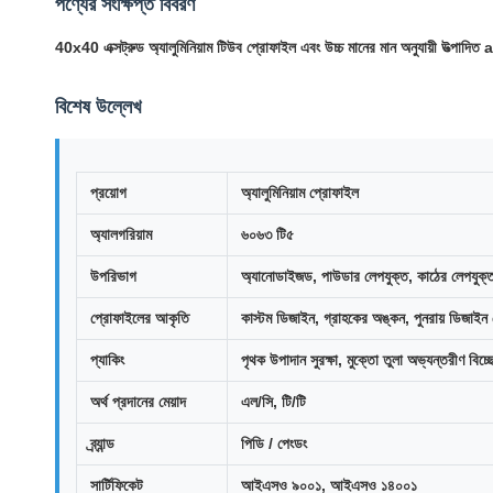
পণ্যের সংক্ষিপ্ত বিবরণ
40x40 এক্সট্রুড অ্যালুমিনিয়াম টিউব প্রোফাইল এবং উচ্চ মানের মান অনুযায়ী উত্পাদ
বিশেষ উল্লেখ
প্রয়োগ
অ্যালুমিনিয়াম প্রোফাইল
অ্যালগরিয়াম
৬০৬৩ টি৫
উপরিভাগ
অ্যানোডাইজড, পাউডার লেপযুক্ত, কাঠের লেপযুক্ত
প্রোফাইলের আকৃতি
কাস্টম ডিজাইন, গ্রাহকের অঙ্কন, পুনরায় ডিজাইন
প্যাকিং
পৃথক উপাদান সুরক্ষা, মুক্তো তুলা অভ্যন্তরীণ বিচ
অর্থ প্রদানের মেয়াদ
এল/সি, টি/টি
ব্র্যান্ড
পিডি / পেংডং
সার্টিফিকেট
আইএসও ৯০০১, আইএসও ১৪০০১