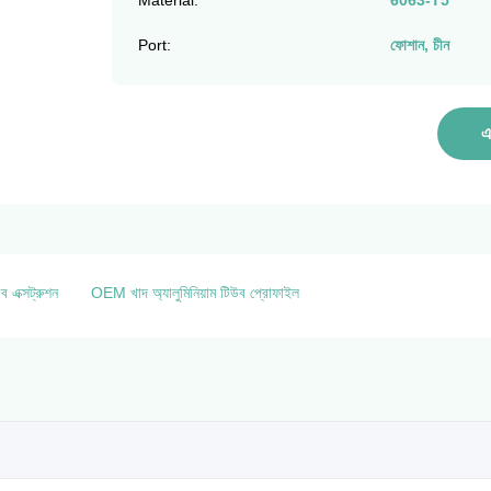
Material:
6063-T5
Port:
ফোশান, চীন
এ
 এক্সট্রুশন
OEM খাদ অ্যালুমিনিয়াম টিউব প্রোফাইল