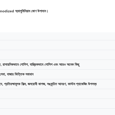
িত anodized অ্যালুমিনিয়াম কোণ উপাদান।
, রাসায়নিকভাবে পোলিশ, যান্ত্রিকভাবে পোলিশ এবং আরও অনেক কিছু
 সেবা, বাজার ভিত্তিক সমাধান
্ছেদ, প্রতিরক্ষামূলক ফিল্ম, জলরোধী কাগজ, সঙ্কুচিত আবরণ, কাস্টম প্যাকেজিং উপলব্ধ