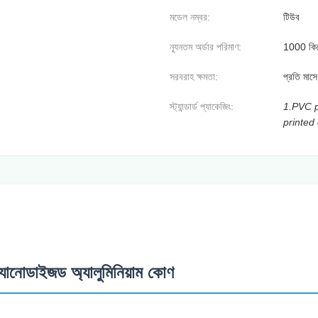
মডেল নম্বর:
টিউব
ন্যূনতম অর্ডার পরিমাণ:
1000 কিল
সরবরাহ ক্ষমতা:
প্রতি মাস
স্ট্যান্ডার্ড প্যাকেজিং:
1.PVC p
printed
্যানোডাইজড অ্যালুমিনিয়াম কোণ