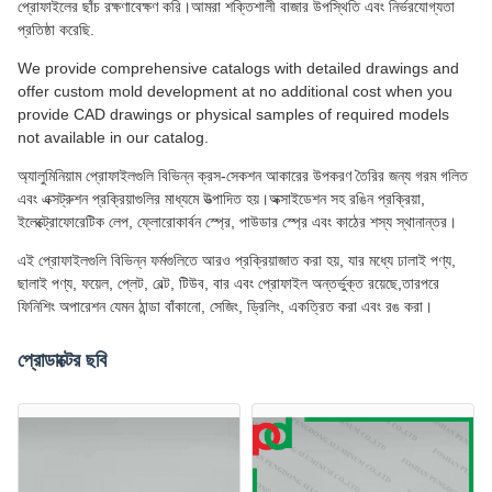
প্রোফাইলের ছাঁচ রক্ষণাবেক্ষণ করি।আমরা শক্তিশালী বাজার উপস্থিতি এবং নির্ভরযোগ্যতা
প্রতিষ্ঠা করেছি.
We provide comprehensive catalogs with detailed drawings and
offer custom mold development at no additional cost when you
provide CAD drawings or physical samples of required models
not available in our catalog.
অ্যালুমিনিয়াম প্রোফাইলগুলি বিভিন্ন ক্রস-সেকশন আকারের উপকরণ তৈরির জন্য গরম গলিত
এবং এক্সট্রুশন প্রক্রিয়াগুলির মাধ্যমে উত্পাদিত হয়।অক্সাইডেশন সহ রঙিন প্রক্রিয়া,
ইলেক্ট্রোফোরেটিক লেপ, ফ্লোরোকার্বন স্প্রে, পাউডার স্প্রে এবং কাঠের শস্য স্থানান্তর।
এই প্রোফাইলগুলি বিভিন্ন ফর্মগুলিতে আরও প্রক্রিয়াজাত করা হয়, যার মধ্যে ঢালাই পণ্য,
ছালাই পণ্য, ফয়েল, প্লেট, বেল্ট, টিউব, বার এবং প্রোফাইল অন্তর্ভুক্ত রয়েছে,তারপরে
ফিনিশিং অপারেশন যেমন ঠান্ডা বাঁকানো, সেজিং, ড্রিলিং, একত্রিত করা এবং রঙ করা।
প্রোডাক্টের ছবি