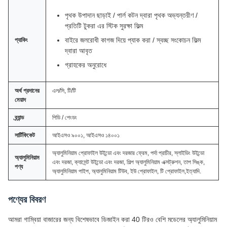
পৃথক উপাদান ছাড়াই / পার্ল কটন দ্বারা পৃথক অভ্যন্তরীণ /
প্রতিটি টুকরা এর স্টিক সুরক্ষা ফিল্ম
বাইরে জলরোধী কাগজ দিয়ে প্যাক করা / স্বচ্ছ সংকোচন ফিল্ম
প্যাকিং
দ্বারা আবৃত
গ্রাহকের অনুরোধে
অর্থ প্রদানের
এল/সি, টি/টি
মেয়াদ
ব্র্যান্ড
পিডি / পেংডং
সার্টিফিকেট
আইএসও ৯০০১, আইএসও ১৪০০১
অ্যালুমিনিয়াম প্রোফাইল উইন্ডো এবং দরজার ফ্রেম, পর্দা প্রাচীর, স্লাইডিং উইন্ডো
অ্যালুমিনিয়াম
এবং দরজা, ক্যাসেন্ট উইন্ডো এবং দরজা, শিল্প অ্যালুমিনিয়াম এক্সট্রুশন, তাপ সিঙ্ক,
পণ্য
অ্যালুমিনিয়াম পাইপ, অ্যালুমিনিয়াম টিউব, ইউ প্রোফাইল, টি প্রোফাইল,ইত্যাদি.
পণ্যের বিবরণ
আমরা গাম্বিয়া বাজারের জন্য বিশেষভাবে ডিজাইন করা 40 টিরও বেশি মডেলের অ্যালুমিনিয়াম