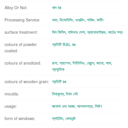
Alloy Or Not:
খাদ হয়
Processing Service:
নমন, ডিকোইলিং, ওয়েল্ডিং, পাঞ্চিং, কাটিং
surface treatment:
মিল ফিনিস, পাউডার লেপা, অ্যানোডাইজড, কাঠের শস্য
colours of powder
প্রতিটি RAL রঙ
coated:
colours of anodized:
রূপা, শ্যাম্পেন, টাইটানিও, ব্রোন্স, কালো, সাদা,
প্রাকৃতিক
colours of wooden grain:
প্রতিটি রঙ
moulds:
বিনামূল্যে, টাকা নেই
usage:
জানালা এবং দরজা, আসবাবপত্র, নির্মাণ
form of windows:
স্লাইডিং, কেসমেন্ট