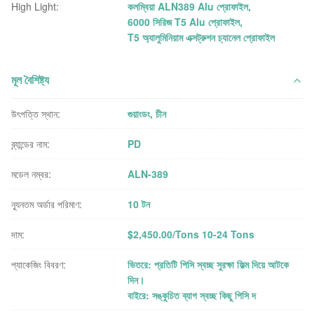
High Light:
কলম্বিয়া ALN389 Alu প্রোফাইল
,
6000 সিরিজ T5 Alu প্রোফাইল
,
T5 অ্যালুমিনিয়াম এক্সট্রুশন চ্যানেল প্রোফাইল
মূল বৈশিষ্ট্য
উৎপত্তি স্থান:
গুয়াংডং, চীন
ব্র্যান্ডের নাম:
PD
মডেল নম্বর:
ALN-389
ন্যূনতম অর্ডার পরিমাণ:
10 টন
দাম:
$2,450.00/Tons 10-24 Tons
প্যাকেজিং বিবরণ:
ভিতরে: প্রতিটি পিসি স্বচ্ছ সুরক্ষা ফিল্ম দিয়ে আটকে
দিন।
বাইরে: সঙ্কুচিত ব্যাগ স্বচ্ছ কিছু পিসি দ