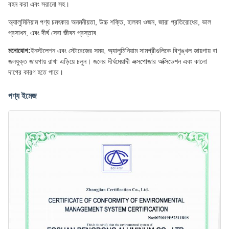
বহন করা এবং সরানো সহ।
অ্যালুমিনিয়াম পণ্য চমৎকার অনমনীয়তা, উচ্চ শক্তি, হালকা ওজন, জারা প্রতিরোধের, ভাল
প্রসাধন, এবং দীর্ঘ সেবা জীবন প্রস্তাব.
মনোযোগ:
ইনস্টলেশন এবং স্টোরেজের সময়, অ্যালুমিনিয়াম সামগ্রীগুলিকে বিশৃঙ্খল জায়গায় বা
জলযুক্ত জায়গায় রাখা এড়িয়ে চলুন। জলের দীর্ঘমেয়াদী এক্সপোজার অক্সিডেশন এবং কালো
দাগের কারণ হতে পারে।
পণ্য ইমেজ