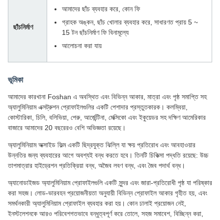
আমাদের ছাঁচ ব্যবহার করে, কোন ফি
গ্রাহক অঙ্কন, ছাঁচ খোলার ব্যবহার করে, সাধারণত প্রায় 5 ~
ছাঁচনির্মাণ
15 টন ছাঁচনির্মাণ ফি বিনামূল্যে
আলোচনা করা যায়
ভূমিকা
আমাদের কারখানা Foshan এ অবস্থিত এবং বিভিন্ন আকার, মাত্রা এবং পৃষ্ঠ সমাপ্তি সহ
অ্যালুমিনিয়াম এক্সট্রুশন প্রোফাইলগুলির একটি পেশাদার প্রস্তুতকারক। কলম্বিয়া,
কোস্টারিকা, চিলি, বলিভিয়া, পেরু, আর্জেন্টিনা, মেক্সিকো এবং ইকুয়েডর সহ দক্ষিণ আমেরিকার
বাজারে আমাদের 20 বছরেরও বেশি অভিজ্ঞতা রয়েছে।
অ্যালুমিনিয়াম অক্সাইড ফিল্ম একটি ছিদ্রযুক্ত ঝিল্লি যা ক্ষয় প্রতিরোধ এবং আবহাওয়ার
উন্নতির জন্য ব্যবহারের আগে অবশ্যই বন্ধ করতে হবে। তিনটি চিকিত্সা পদ্ধতি রয়েছে: উচ্চ
তাপমাত্রার হাইড্রেশন প্রতিক্রিয়া বন্ধ, অজৈব লবণ বন্ধ, এবং জৈব পদার্থ বন্ধ।
অ্যানোডাইজড অ্যালুমিনিয়াম প্রোফাইলগুলি একটি সুন্দর এবং জারা-প্রতিরোধী পৃষ্ঠ যা পরিষ্কার
করা সহজ। লোড-ভারবহন প্রয়োজনীয়তা অনুযায়ী বিভিন্ন প্রোফাইল আকার গৃহীত হয়, এবং
সমর্থনকারী অ্যালুমিনিয়াম প্রোফাইল ব্যবহার করা হয়। কোন ঢালাই প্রয়োজন নেই,
ইনস্টলেশনকে আরও পরিবেশগতভাবে বন্ধুত্বপূর্ণ করে তোলে, সহজ সমাবেশ, বিচ্ছিন্ন করা,