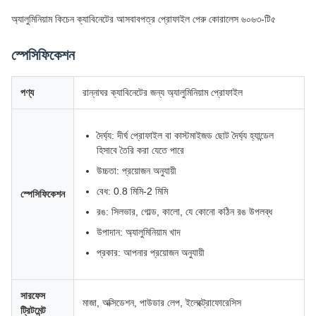
অ্যালুমিনিয়াম কিচেন ক্যাবিনেটের আসবাবপত্র প্রোফাইল পেরু কোরালেস ৬০৬৩-টি৫
স্পেসিফিকেশন
পণ্য
রান্নাঘর ক্যাবিনেটের জন্য অ্যালুমিনিয়াম প্রোফাইল
দৈর্ঘ্য: দীর্ঘ প্রোফাইল বা কাস্টমাইজড ছোট দৈর্ঘ্য হ্যান্ডেল
হিসাবে তৈরি করা যেতে পারে
উচ্চতা: প্রয়োজন অনুযায়ী
বেধ: 0.8 মিমি-2 মিমি
স্পেসিফিকেশন
রঙ: সিলভার, গোল্ড, কালো, যে কোনো কঠিন রঙ উপলব্ধ
উপাদান: অ্যালুমিনিয়াম খাদ
প্রকার: আপনার প্রয়োজন অনুযায়ী
সারফেস
মাজা, অক্সিডেশন, পাউডার লেপ, ইলেক্ট্রোফোরেসিস
ট্রিটমেন্ট