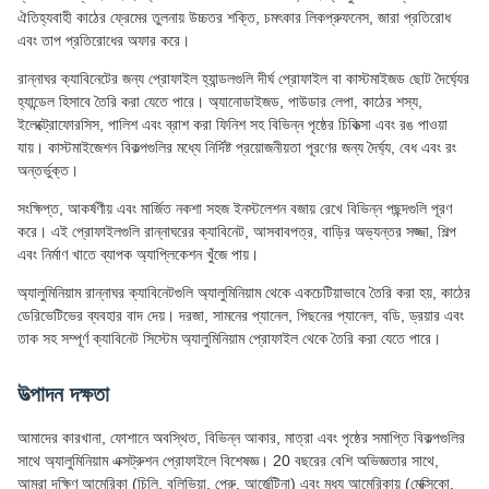
ঐতিহ্যবাহী কাঠের ফ্রেমের তুলনায় উচ্চতর শক্তি, চমৎকার লিকপ্রুফনেস, জারা প্রতিরোধ
এবং তাপ প্রতিরোধের অফার করে।
রান্নাঘর ক্যাবিনেটের জন্য প্রোফাইল হ্যান্ডলগুলি দীর্ঘ প্রোফাইল বা কাস্টমাইজড ছোট দৈর্ঘ্যের
হ্যান্ডেল হিসাবে তৈরি করা যেতে পারে। অ্যানোডাইজড, পাউডার লেপা, কাঠের শস্য,
ইলেক্ট্রোফোরসিস, পালিশ এবং ব্রাশ করা ফিনিশ সহ বিভিন্ন পৃষ্ঠের চিকিত্সা এবং রঙ পাওয়া
যায়। কাস্টমাইজেশন বিকল্পগুলির মধ্যে নির্দিষ্ট প্রয়োজনীয়তা পূরণের জন্য দৈর্ঘ্য, বেধ এবং রং
অন্তর্ভুক্ত।
সংক্ষিপ্ত, আকর্ষণীয় এবং মার্জিত নকশা সহজ ইনস্টলেশন বজায় রেখে বিভিন্ন পছন্দগুলি পূরণ
করে। এই প্রোফাইলগুলি রান্নাঘরের ক্যাবিনেট, আসবাবপত্র, বাড়ির অভ্যন্তর সজ্জা, শিল্প
এবং নির্মাণ খাতে ব্যাপক অ্যাপ্লিকেশন খুঁজে পায়।
অ্যালুমিনিয়াম রান্নাঘর ক্যাবিনেটগুলি অ্যালুমিনিয়াম থেকে একচেটিয়াভাবে তৈরি করা হয়, কাঠের
ডেরিভেটিভের ব্যবহার বাদ দেয়। দরজা, সামনের প্যানেল, পিছনের প্যানেল, বডি, ড্রয়ার এবং
তাক সহ সম্পূর্ণ ক্যাবিনেট সিস্টেম অ্যালুমিনিয়াম প্রোফাইল থেকে তৈরি করা যেতে পারে।
উত্পাদন দক্ষতা
আমাদের কারখানা, ফোশানে অবস্থিত, বিভিন্ন আকার, মাত্রা এবং পৃষ্ঠের সমাপ্তি বিকল্পগুলির
সাথে অ্যালুমিনিয়াম এক্সট্রুশন প্রোফাইলে বিশেষজ্ঞ। 20 বছরের বেশি অভিজ্ঞতার সাথে,
আমরা দক্ষিণ আমেরিকা (চিলি, বলিভিয়া, পেরু, আর্জেন্টিনা) এবং মধ্য আমেরিকায় (মেক্সিকো,