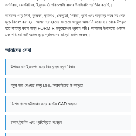
কলম্বিয়া, কোস্টারিকা, ইকুয়েডর) শক্তিশালী বাজার উপস্থিতি প্রতিষ্ঠা করেছি।
আমাদের পণ্য লিমা, কুসকো, ক্যালাও, মেলেন্ডো, পিউরা, পুনো এবং অন্যান্য শহর সহ পেরু
জুড়ে বিতরণ করা হয়। আমরা গ্রাহকদের সবচেয়ে অনুকূল আমদানি করের হার থেকে উপকৃত
হতে সাহায্য করার জন্য FORM R ডকুমেন্টেশন প্রদান করি। আমাদের উত্পাদনের গুণমান
এবং পরিষেবা এই অঞ্চল জুড়ে গ্রাহকদের আস্থা অর্জন করেছে।
আমাদের সেবা
উত্পাদন যাচাইকরণের জন্য বিনামূল্যে নমুনা বিধান
নমুনা জমা দেওয়ার জন্য DHL অ্যাকাউন্টের উপলব্ধতা
বিশেষ প্রয়োজনীয়তার জন্য কাস্টম CAD অঙ্কন
চালান ট্র্যাকিং এবং প্রতিক্রিয়া সংগ্রহ