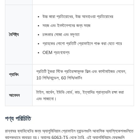
উচ্চ জারা প্রতিরোধের, উচ্চ আবহাওয়া প্রতিরোধের
সহজ এবং ইনস্টলেশনের জন্য সহজ
বৈশিষ্ট্য
চমৎকার সোজা এবং মসৃণতা
গ্রাহকের লোগো প্রতিটি প্রোফাইলে পাঞ্চ করা যেতে পারে
OEM গ্রহণযোগ্য
প্রতিটি টুকরা স্টিক প্রতিরক্ষামূলক ফিল্ম এবং কাস্টমাইজড লেবেল,
প্যাকিং
10 পিসি/বান্ডেল, 60 পিসি/কার্টন
টাইল, মার্বেল, ইউভি বোর্ড, কাচ, ইত্যাদির প্রান্তগুলি রক্ষা করা
আবেদন
এবং সাজানো।
পণ্য পরিচিতি
রান্নাঘর ক্যাবিনেটের জন্য অ্যালুমিনিয়াম প্রোফাইল হ্যান্ডলগুলি আবাসিক অ্যাপ্লিকেশনগুলিতে
ব্যাপকভাবে ব্যবহৃত হয়। অ্যালয় 6063-T5 থেকে তৈরি, এই অ্যালুমিনিয়াম ফ্রেমগুলি