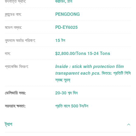
উৎপত্তি স্থান:
গুয়াংডং, চীন
ব্র্যান্ডের নাম:
PENGDONG
মডেল নম্বর:
PD-EY6025
ন্যূনতম অর্ডার পরিমাণ:
15 টন
দাম:
$2,800.00/Tons 15-24 Tons
প্যাকেজিং বিবরণ:
Inside : stick with protection film
transparent each pcs.
ভিতরে: প্রতিটি পিসি
স্বচ্ছ সুরক্
ডেলিভারি সময়:
20-30 শব্দ দিন
সরবরাহ ক্ষমতা:
প্রতি মাসে 500 টন/টন
ট্যাগ