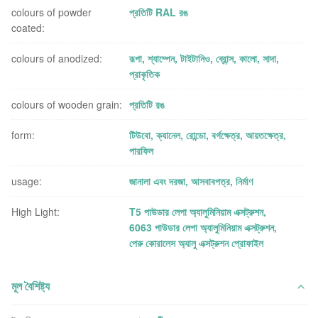
colours of powder
প্রতিটি RAL রঙ
coated:
colours of anodized:
রূপা, শ্যাম্পেন, টাইটানিও, ব্রোন্স, কালো, সাদা,
প্রাকৃতিক
colours of wooden grain:
প্রতিটি রঙ
form:
টিউবো, ক্যানেল, রোন্ডো, বর্গক্ষেত্র, আয়তক্ষেত্র,
পারফিল
usage:
জানালা এবং দরজা, আসবাবপত্র, নির্মাণ
High Light:
T5 পাউডার লেপা অ্যালুমিনিয়াম এক্সট্রুশন
,
6063 পাউডার লেপা অ্যালুমিনিয়াম এক্সট্রুশন
,
পেরু কোরালেস অ্যালু এক্সট্রুশন প্রোফাইল
মূল বৈশিষ্ট্য