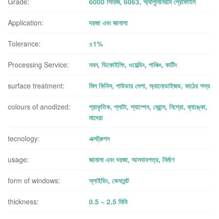
Grade:
6000 সিরিজ, 6063, অ্যালুমিনিয়াম প্রোফাইল
Application:
দরজা এবং জানালা
Tolerance:
±1%
Processing Service:
নমন, ডিকোইলিং, ওয়েল্ডিং, পাঞ্চিং, কাটিং
surface treatment:
মিল ফিনিস, পাউডার লেপা, অ্যানোডাইজড, কাঠের শস্য
colours of anodized:
প্রাকৃতিক, প্লাটা, শ্যাম্পেন, ব্রোন্স, নিগ্রো, ব্লাঙ্কো,
মাদেরা
tecnology:
এক্সট্রুশন
usage:
জানালা এবং দরজা, আসবাবপত্র, নির্মাণ
form of windows:
স্লাইডিং, কেসমেন্ট
thickness:
0.5 ~ 2.5 মিমি