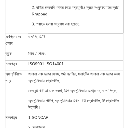
2. বাইরে জলরোধী কাগজ দিয়ে বস্তাবন্দী./ স্বচ্ছ সঙ্কুচিত ফিল্ম দ্বারা
Rrapped.
3. গ্রাহক দ্বারা অনুরোধ করা হয়েছে.
অর্থপ্রদানের
এল/সি, টি/টি
মেয়াদ
ব্র্যান্ড
পিডি / পেংডং
সনদপত্র
ISO9001 ISO14001
অ্যালুমিনিয়াম
জানালা এবং দরজা ফ্রেম, পর্দা প্রাচীর, স্লাইডিং জানালা এবং দরজা জন্য
পণ্য
অ্যালুমিনিয়াম প্রোফাইল,
কেসমেন্ট উইন্ডো এবং দরজা, শিল্প অ্যালুমিনিয়াম এক্সট্রুশন, তাপ সিঙ্ক,
অ্যালুমিনিয়াম পাইপ, অ্যালুমিনিয়াম টিউব, ইউ প্রোফাইল, টি প্রোফাইল
ইত্যাদি।
সনদপত্র
1.SONCAP
2.সিআইকিউ