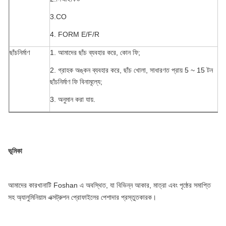
3.CO
4. FORM E/F/R
ছাঁচনির্মাণ
1. আমাদের ছাঁচ ব্যবহার করে, কোন ফি;
2. গ্রাহক অঙ্কন ব্যবহার করে, ছাঁচ খোলা, সাধারণত প্রায় 5 ~ 15 টন
ছাঁচনির্মাণ ফি বিনামূল্যে;
3. অনুমান করা যায়.
ভূমিকা
আমাদের কারখানাটি Foshan এ অবস্থিত, যা বিভিন্ন আকার, মাত্রা এবং পৃষ্ঠের সমাপ্তি
সহ অ্যালুমিনিয়াম এক্সট্রুশন প্রোফাইলের পেশাদার প্রস্তুতকারক।