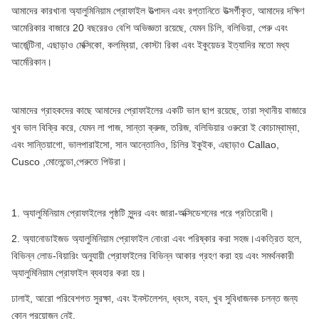
আমাদের কারখানা অ্যালুমিনিয়াম প্রোফাইল উত্পাদন এবং রপ্তানিতে উত্সর্গীকৃত, আমাদের দক্ষিণ
আমেরিকার বাজারে 20 বছরেরও বেশি অভিজ্ঞতা রয়েছে, যেমন চিলি, বলিভিয়া, পেরু এবং
আর্জেন্টিনা, এছাড়াও মেক্সিকো, কলম্বিয়া, কোস্টা রিকা এবং ইকুয়েডর ইত্যাদির মতো মধ্য
আর্মেরিকান।
আমাদের গ্রাহকদের কাছে আমাদের প্রোফাইলের একটি ভাল ছাপ রয়েছে, তারা স্থানীয় বাজারে
খুব ভাল বিক্রি করে, যেমন লা পাজ, সান্তা ক্রুজ, তরিজ, বলিভিয়ার ওরুরো ই কোচাম্বাম্বা,
এবং সান্তিয়াগো, ভালপারাইসো, সান আন্তোনিও, চিলির ইকুইক, এছাড়াও Callao,
Cusco ,মোলেন্ডো,পেরুতে পিউরা।
1. অ্যালুমিনিয়াম প্রোফাইলের পৃষ্ঠটি সুন্দর এবং জারা-অক্সিডেশনের পরে প্রতিরোধী।
2. অ্যানোডাইজড অ্যালুমিনিয়াম প্রোফাইল নোংরা এবং পরিষ্কার করা সহজ।একত্রিত হলে,
বিভিন্ন লোড-বিয়ারিং অনুযায়ী প্রোফাইলের বিভিন্ন আকার গ্রহণ করা হয় এবং সমর্থনকারী
অ্যালুমিনিয়াম প্রোফাইল ব্যবহার করা হয়।
ঢালাই, আরো পরিবেশগত সুরক্ষা, এবং ইনস্টলেশন, ধ্বংস, বহন, খুব সুবিধাজনক চলন্ত জন্য
কোন প্রয়োজন নেই.