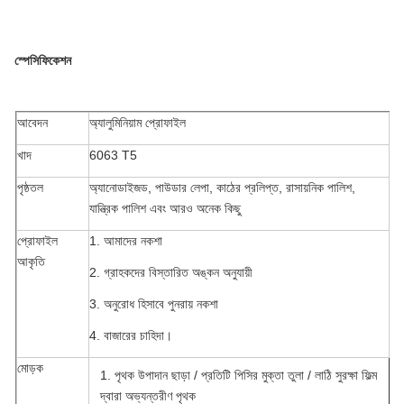
স্পেসিফিকেশন
আবেদন
অ্যালুমিনিয়াম প্রোফাইল
খাদ
6063 T5
পৃষ্ঠতল
অ্যানোডাইজড, পাউডার লেপা, কাঠের প্রলিপ্ত, রাসায়নিক পালিশ,
যান্ত্রিক পালিশ এবং আরও অনেক কিছু
প্রোফাইল
1. আমাদের নকশা
আকৃতি
2. গ্রাহকদের বিস্তারিত অঙ্কন অনুযায়ী
3. অনুরোধ হিসাবে পুনরায় নকশা
4. বাজারের চাহিদা।
মোড়ক
1. পৃথক উপাদান ছাড়া / প্রতিটি পিসির মুক্তা তুলা / লাঠি সুরক্ষা ফিল্ম
দ্বারা অভ্যন্তরীণ পৃথক